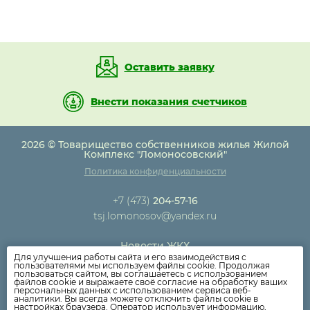
Оставить заявку
Внести показания счетчиков
2026 © Товарищество собственников жилья Жилой
Комплекс "Ломоносовский"
Политика конфиденциальности
+7 (473)
204-57-16
tsj.lomonosov@yandex.ru
Новости ЖКХ
Для улучшения работы сайта и его взаимодействия с
Новости компании
пользователями мы используем файлы cookie. Продолжая
пользоваться сайтом, вы соглашаетесь с использованием
Как оплатить
файлов cookie и выражаете своё согласие на обработку ваших
персональных данных с использованием сервиса веб-
Дома
аналитики. Вы всегда можете отключить файлы cookie в
настройках браузера. Оператор использует информацию,